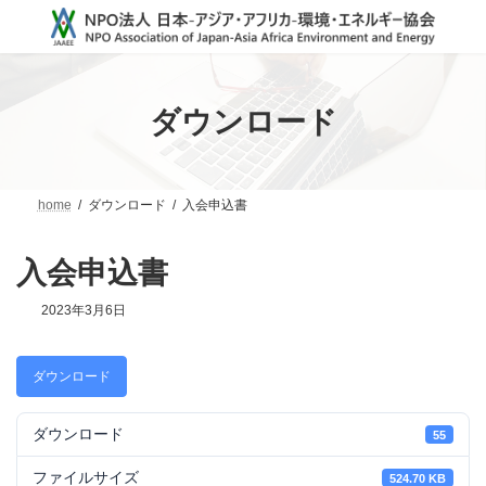
コ
ナ
ン
ビ
テ
ゲ
ン
ー
ツ
シ
へ
ョ
ダウンロード
ス
ン
キ
に
ッ
移
プ
動
home
ダウンロード
入会申込書
入会申込書
2023年3月6日
ダウンロード
ダウンロード
55
ファイルサイズ
524.70 KB